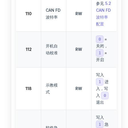
参见
5.2
CAN FD
CAN FD
110
RW
波特率
波特率
配置
=
0
开机自
关闭，
112
RW
动校准
=
1
开启
写入
进
1
示教模
118
RW
入，写
式
入
0
退出
写入
急
1
软件急