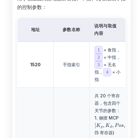
的控制参数：
说明与取值
地址
参数名称
内容
= 食指，
1
= 中指，
2
1520
手指索引
= 无名
3
指，
= 小
4
指
共 20 个寄存
器，包含四个
关节的参数：
1. 侧摆 MCP
(5 寄存器)