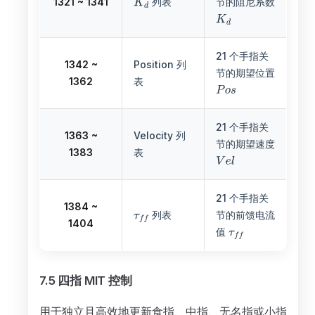
1321 ~ 1341
列表
节的阻尼系数
21 个手指关
1342 ~
Position 列
节的期望位置
1362
表
21 个手指关
1363 ~
Velocity 列
节的期望速度
1383
表
21 个手指关
1384 ~
列表
节的前馈电流
1404
值
7.5 四指 MIT 控制
用于独立且高效地更新食指、中指、无名指或小指