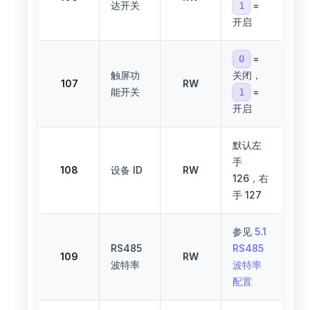
达开关
=
1
开启
=
0
触屏功
关闭，
107
RW
能开关
=
1
开启
默认左
手
108
设备 ID
RW
126，右
手 127
参见
5.1
RS485
RS485
109
RW
波特率
波特率
配置