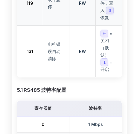
119
RW
停，写
停
入
0
恢复
=
0
关闭
电机错
（默
131
误自动
RW
认），
清除
=
1
开启
5.1 RS485 波特率配置
寄存器值
波特率
0
1 Mbps