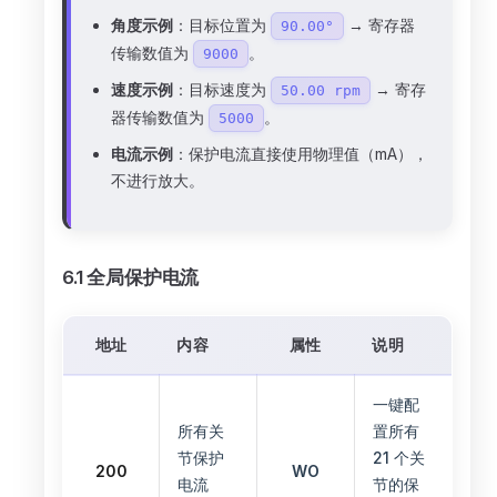
角度示例
：目标位置为
→ 寄存器
90.00°
传输数值为
。
9000
速度示例
：目标速度为
→ 寄存
50.00 rpm
器传输数值为
。
5000
电流示例
：保护电流直接使用物理值（mA），
不进行放大。
6.1 全局保护电流
地址
内容
属性
说明
一键配
所有关
置所有
节保护
21 个关
200
WO
电流
节的保