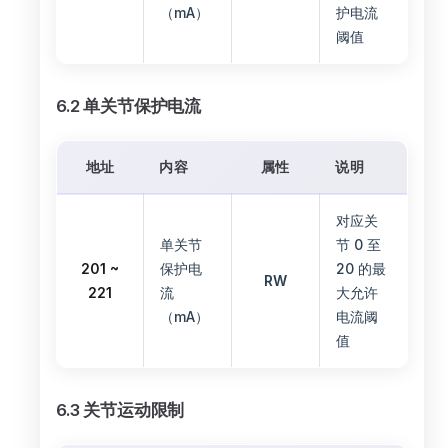
（mA）
护电流
阈值
6.2 单关节保护电流
地址
内容
属性
说明
对应关
单关节
节 0 至
201 ~
保护电
20 的最
RW
221
流
大允许
（mA）
电流阈
值
6.3 关节运动限制