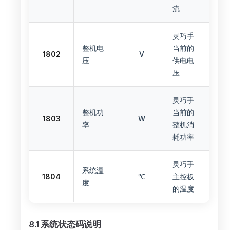
流
灵巧手
整机电
当前的
1802
V
压
供电电
压
灵巧手
整机功
当前的
1803
W
率
整机消
耗功率
灵巧手
系统温
1804
℃
主控板
度
的温度
8.1 系统状态码说明