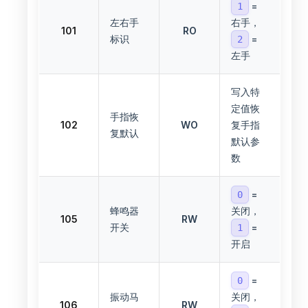
=
1
左右手
右手，
101
RO
标识
=
2
左手
写入特
定值恢
手指恢
102
WO
复手指
复默认
默认参
数
=
0
蜂鸣器
关闭，
105
RW
开关
=
1
开启
=
0
振动马
关闭，
106
RW