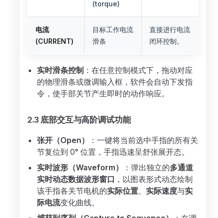
(torque)
电流
目标工作电流
直接进行电流
(CURRENT)
滑条
闭环控制。
实时滑条控制
：在任意控制模式下，拖动对应
的物理滑条或微调输入框，软件会自动下发指
令，使手部关节产生即时的动作响应。
2.3 底部交互与高阶调试功能
张开（Open）
：一键将当前选中手指的所有关
节复位到 0° 位置，手指迅速呈舒张展开态。
实时波形（Waveform）
：弹出独立的
多通道
实时动态数据波形窗口
，以图表形式动态绘制
该手指各关节电机的
实际位置
、
实际速度
与
实
际电流
变化曲线。