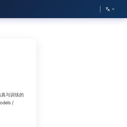
灵巧手仿真与训练的
els /