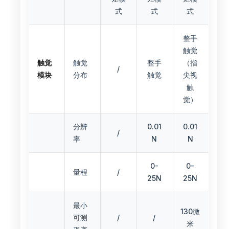
式
式
式
整手
触觉
触觉
触觉
整手
（指
/
模块
分布
触觉
尖视
触
觉）
分辨
0.01
0.01
/
率
N
N
0-
0-
量程
/
25N
25N
最小
130微
可测
/
/
米